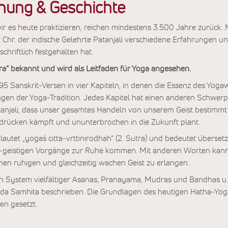
hung & Geschichte
ir es heute praktizieren, reichen mindestens 3.500 Jahre zurück.
. n. Chr. der indische Gelehrte Patanjali verschiedene Erfahrungen
chriftlich festgehalten hat.
tra“ bekannt und wird als Leitfaden für Yoga angesehen.
5 Sanskrit-Versen in vier Kapiteln, in denen die Essenz des Yogaw
ngen der Yoga-Tradition. Jedes Kapitel hat einen anderen Schwer
tanjali, dass unser gesamtes Handeln von unserem Geist bestimmt 
ndrücken kämpft und ununterbrochen in die Zukunft plant.
lautet „yogaś citta-vrttinirodhah“ (2. Sutra) und bedeutet übersetzt
ch-geistigen Vorgänge zur Ruhe kommen. Mit anderen Worten kan
inen ruhigen und gleichzeitig wachen Geist zu erlangen.
 ein System vielfältiger Asanas, Pranayama, Mudras und Bandhas u.
nda Samhita beschrieben. Die Grundlagen des heutigen Hatha-Yoga
n gesetzt.