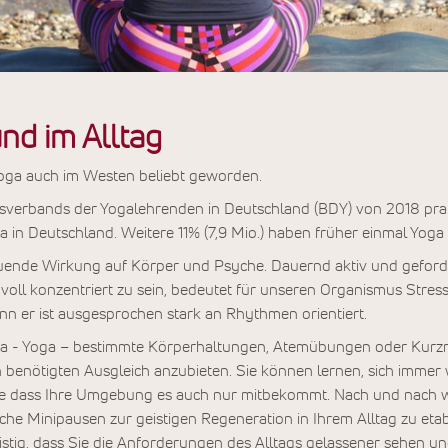
nd im Alltag
Yoga auch im Westen beliebt geworden.
fsverbands der Yogalehrenden in Deutschland (BDY) von 2018 prak
in Deutschland. Weitere 11% (7,9 Mio.) haben früher einmal Yoga p
ltuende Wirkung auf Körper und Psyche. Dauernd aktiv und geford
oll konzentriert zu sein, bedeutet für unseren Organismus Stress.
nn er ist ausgesprochen stark an Rhythmen orientiert.
a - Yoga – bestimmte Körperhaltungen, Atemübungen oder Kurzm
 benötigten Ausgleich anzubieten. Sie können lernen, sich immer w
ne dass Ihre Umgebung es auch nur mitbekommt. Nach und nach w
he Minipausen zur geistigen Regeneration in Ihrem Alltag zu etabl
stig, dass Sie die Anforderungen des Alltags gelassener sehen u