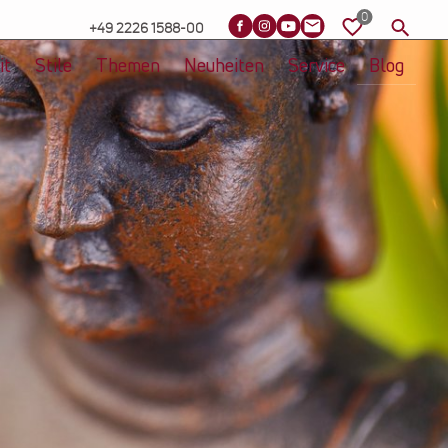
+49 2226 1588-00
it
Stile
Themen
Neuheiten
Service
Blog