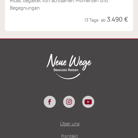
Ricas, begleitet von achtsamen Momenten und
Begegnungen.
3.490 €
13 Tage
ab
Über uns
Kontakt