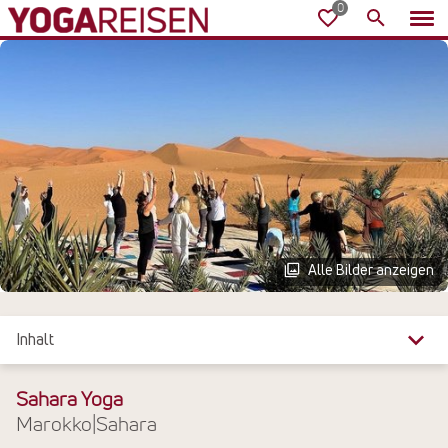
Alle Bilder anzeigen
Inhalt
Überblick
Sahara Yoga
Marokko
|
Sahara
Reiseinfos