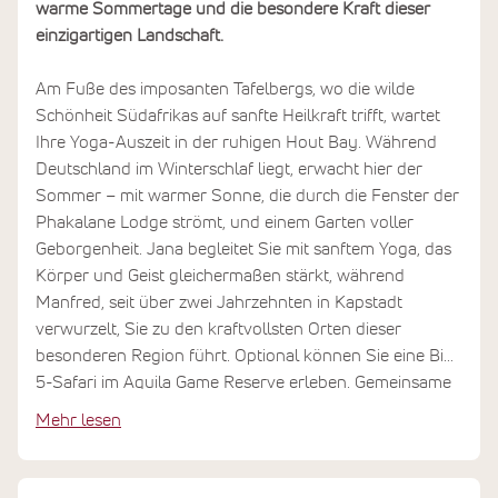
warme Sommertage und die besondere Kraft dieser
einzigartigen Landschaft.
Am Fuße des imposanten Tafelbergs, wo die wilde
Schönheit Südafrikas auf sanfte Heilkraft trifft, wartet
Ihre Yoga-Auszeit in der ruhigen Hout Bay. Während
Deutschland im Winterschlaf liegt, erwacht hier der
Sommer – mit warmer Sonne, die durch die Fenster der
Phakalane Lodge strömt, und einem Garten voller
Geborgenheit. Jana begleitet Sie mit sanftem Yoga, das
Körper und Geist gleichermaßen stärkt, während
Manfred, seit über zwei Jahrzehnten in Kapstadt
verwurzelt, Sie zu den kraftvollsten Orten dieser
besonderen Region führt. Optional können Sie eine Big-
5-Safari im Aquila Game Reserve erleben. Gemeinsame
Mahlzeiten mit vegan-vegetarischer Küche, zweimal
Mehr lesen
täglich achtsame Yoga-Praxis und Entdeckungen vom
Kap der Guten Hoffnung schaffen Raum für das, was
wirklich zählt: bei sich anzukommen.