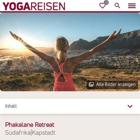
Alle Bilder anzeigen
Inhalt
Überblick
Phakalane Retreat
Südafrika
|
Kapstadt
Reiseinfos