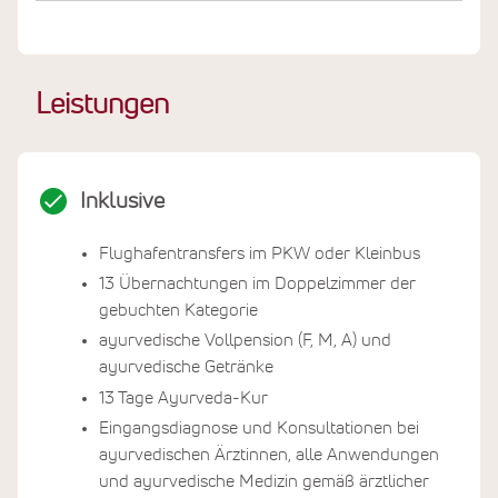
befinden sich in der Villa Safira und wenn Sie Gast der
Safira Beach Residence sind, dann wird
selbstverständlich für den Transfer gesorgt um Ihren
Leistungen
Aufenthalt so angenehm wie möglich zu gestalten.
Erleben und genießen Sie die beispiellose Individualität
und Intensität in diesem feinen Anwesen!
Inklusive
Flughafentransfers im PKW oder Kleinbus
13 Übernachtungen im Doppelzimmer der
gebuchten Kategorie
ayurvedische Vollpension (F, M, A) und
ayurvedische Getränke
13 Tage Ayurveda-Kur
Eingangsdiagnose und Konsultationen bei
ayurvedischen Ärztinnen, alle Anwendungen
und ayurvedische Medizin gemäß ärztlicher