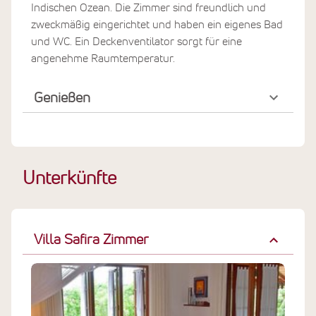
Residence für Sie die richtige Wahl! Die Safira Beach
Indischen Ozean. Die Zimmer sind freundlich und
Residence liegt in unmittelbarer Nähe zum privaten
zweckmäßig eingerichtet und haben ein eigenes Bad
Gartengrundstück direkt am Strand. Der ideale Ort für
und WC. Ein Deckenventilator sorgt für eine
Ihre Ayurveda-Kur direkt am feinsandigen Strand! Von
angenehme Raumtemperatur.
hier können Sie die schönsten Sonnenauf- und -
untergänge genießen.
Genießen
Am privaten Gartengrundstück den Wellen des Meeres
lauschen
Nach etwa 5 Minuten Fahrtzeit mit dem kostenlosen
Tuk-Tuk-Shuttle erreichen Sie vom Haupthaus das
Unterkünfte
private Gartengrundstück der Villa Safira am Indischen
Ozean. Für jeden Gast stehen sowohl Sonnenliegen,
Sonnenschirme sowie Handtücher als auch Getränke
zur Verfügung. Ideal, um nach den Behandlungen direkt
Villa Safira Zimmer
am langen Sandstrand zu entspannen, spazieren zu
gehen oder auch einen rotgoldenen Sonnenuntergang
über dem Indischen Ozean zu erleben.