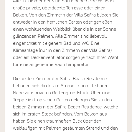
Alle 10 Zimmer der Villa Safira haben eine ca. 18 m²
neu errichteten Yoga-Pavillon neben der Villa Safira,
große private, überdachte Terrasse oder einen
eingebettet in den grünen Garten!
Balkon. Von den Zimmern der Villa Safira blicken Sie
entweder in den herrlichen Garten oder genießen
Der Pool in der Gartenanlage mit Liegen und
einen wohltuenden Weitblick über die in der Sonne
Sonnenschirmen wie auch Ihre eigene ungestörte
glänzenden Palmen. Alle Zimmer sind liebevoll
überdachte Terrasse oder Balkon sind die perfekten
eingerichtet mit eigenem Bad und WC. Eine
Orte, um zwischen den Anwendungen zu entspannen
Klimaanlage (nur in den Zimmern der Villa Safira)
und den Alltag zu vergessen – hier finden Sie Erholung
oder ein Deckenventilator sorgen je nach Ihrer Wahl
pur! Genießen Sie einen Spaziergang durch die
für eine angenehme Raumtemperatur.
exotische Flora, erfreuen Sie sich an den seltenen
Gewächsen und Blüten und lauschen Sie der Melodie
Die beiden Zimmer der Safira Beach Residence
der tropischen Vogelarten!
befinden sich direkt am Strand in unmittelbarer
Nähe zum privaten Gartengrundstück. Über eine
Erholen am Meer
Treppe im tropischen Garten gelangen Sie zu den
Möchten Sie Ihre individuelle und intensive Ayurveda-
beiden Zimmern der Safira Beach Residence, welche
Kur in der Villa Safira genießen, jedoch in einem Haus
sich im ersten Stock befinden. Vom Balkon aus
direkt am Meer untergebracht sein?
haben Sie einen traumhaften Blick über den
Dann sind die beiden Zimmer in der Safira Beach
weitläufigen mit Palmen gesäumten Strand und den