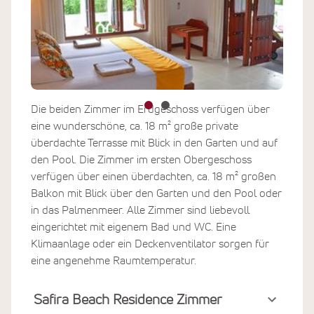
Am Nachmittag findet an diesem besonderen Ort die
zweite Yoga-Stunde in der Gruppe statt. Während Sie
den Blick aus dem Yoga-Pavillon über das glitzernde
Meer schweifen lassen, kommen Sie mehr und mehr bei
sich an
.
Ayurveda-Kur
Die beiden Zimmer im Erdgeschoss verfügen über
Entsprechend Ihren Wünschen und Ihrem
eine wunderschöne, ca. 18 m² große private
gesundheitlichen Wohlbefinden erfahren Sie in der Villa
überdachte Terrasse mit Blick in den Garten und auf
Safira eine intensive Ayurveda-Kur in Anlehnung an die
den Pool. Die Zimmer im ersten Obergeschoss
klassische Panchakarma-Kur.
verfügen über einen überdachten, ca. 18 m² großen
Balkon mit Blick über den Garten und den Pool oder
Je länger Sie sich Zeit dafür nehmen, umso nachhaltiger
in das Palmenmeer. Alle Zimmer sind liebevoll
werden Sie den Erfolg spüren. Die Kur wird durch
eingerichtet mit eigenem Bad und WC. Eine
regelmäßige Untersuchungen Ihres erfahrenen
Klimaanlage oder ein Deckenventilator sorgen für
Ayurveda-Arztes überwacht, gegebenenfalls erweitert
eine angenehme Raumtemperatur.
und bei Bedarf auch umgestellt.
Safira Beach Residence Zimmer
Die Behandlungsräume für die Kuranwendungen