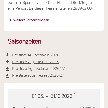
diesem Engagement trägt das Resort dazu bei, ein
bei einer Spende von 44€ für Hin- und Rückflug für
Gleichgewicht zwischen Luxus und Nachhaltigkeit zu
eine Person. Bei dieser Reise entstehen 2889kg CO
2
schaffen.
weitere Informationen
Saisonzeiten
Preisliste Ayurvedakur 2026
Preisliste Yoga Retreat 2026
Preisliste Ayurvedakur 2026/27
Preisliste Yoga Retreat 2026/27
1)
01.05.
–
31.10.2026