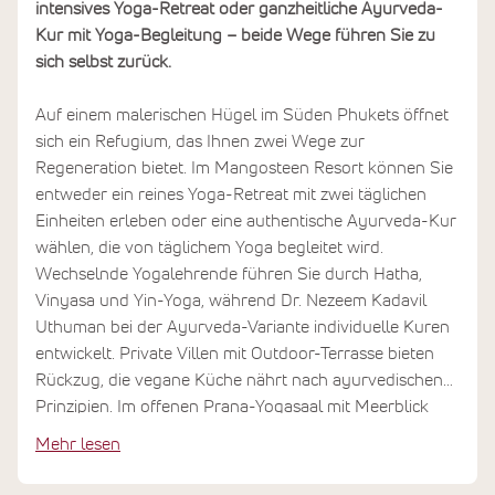
intensives Yoga-Retreat oder ganzheitliche Ayurveda-
Kur mit Yoga-Begleitung – beide Wege führen Sie zu
sich selbst zurück.
Auf einem malerischen Hügel im Süden Phukets öffnet
sich ein Refugium, das Ihnen zwei Wege zur
Regeneration bietet. Im Mangosteen Resort können Sie
entweder ein reines Yoga-Retreat mit zwei täglichen
Einheiten erleben oder eine authentische Ayurveda-Kur
wählen, die von täglichem Yoga begleitet wird.
Wechselnde Yogalehrende führen Sie durch Hatha,
Vinyasa und Yin-Yoga, während Dr. Nezeem Kadavil
Uthuman bei der Ayurveda-Variante individuelle Kuren
entwickelt. Private Villen mit Outdoor-Terrasse bieten
Rückzug, die vegane Küche nährt nach ayurvedischen
Prinzipien. Im offenen Prana-Yogasaal mit Meerblick
oder bei Sunrise-Sessions am Strand spüren Sie, wie
Mehr lesen
sich Körper und Geist in ihren natürlichen Rhythmus
einfinden.