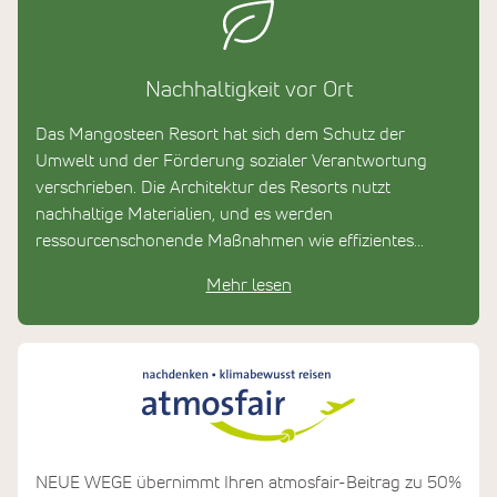
Nachhaltigkeit vor Ort
Das Mangosteen Resort hat sich dem Schutz der
Umwelt und der Förderung sozialer Verantwortung
verschrieben. Die Architektur des Resorts nutzt
nachhaltige Materialien, und es werden
ressourcenschonende Maßnahmen wie effizientes
Wassermanagement, Energieeinsparungen und
Mehr lesen
Mülltrennung umgesetzt. Darüber hinaus unterstützt
das Resort lokale Bauern und Fischer, indem es frische,
regionale Zutaten bezieht.
Auch soziale Verantwortung wird großgeschrieben: Das
Resort setzt sich für faire Arbeitsbedingungen ein und
fördert die kontinuierliche Weiterbildung seines Teams.
Zudem werden regelmäßig Programme zur
Unterstützung lokaler Gemeinschaften organisiert. Mit
NEUE WEGE übernimmt Ihren atmosfair-Beitrag zu 50%