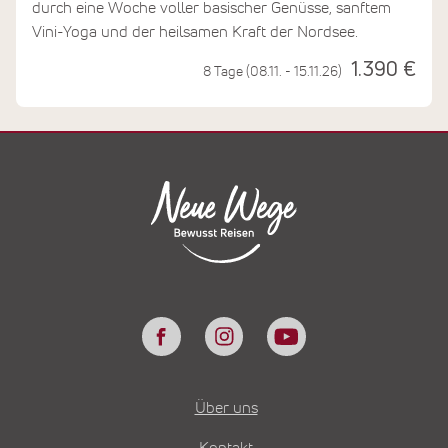
durch eine Woche voller basischer Genüsse, sanftem
Vini-Yoga und der heilsamen Kraft der Nordsee.
1.390 €
8 Tage (08.11. - 15.11.26)
Über uns