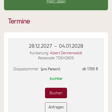
Mehr lesen
darauf gelegt, die alten Möbel und Fassaden zu
erhalten und die Atmosphäre weiterhin lebendig zu
halten.
Termine
Das Schloss Melschede besitzt einen eigenen
Gemüsegarten, der mit viel Geduld und Liebe von der
Schlossküche betreut wird. Die angebotenen Gerichte
werden frisch für Sie zubereitet und ergeben sich auch
28.12.2027
–
04.01.2028
nach den saisonalen Produkten aus dem eigenen
Kursleitung:
Albert Dennenwaldt
Anbau. Um Ressourcen zu sparen versucht das Schloss
Reisecode: 7DEH2805
weitestgehend auf Kleinverpackungen und
Doppelzimmer
ab 1.199 €
Plastikflaschen zu verzichten sowie auf erneuerbare
(pro Person):
Energien zuzugreifen.
buchbar
Buchen
Anfragen