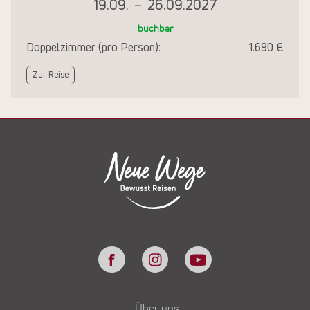
19.09.
–
26.09.2027
buchbar
Doppelzimmer (pro Person):
1.690 €
Zur Reise
Über uns