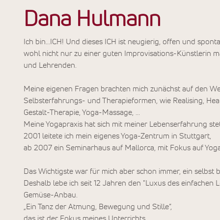
Dana Hulmann
Ich bin…ICH! Und dieses ICH ist neugierig, offen und sponta
wohl nicht nur zu einer guten Improvisations-Künstlerin
und Lehrenden.
Meine eigenen Fragen brachten mich zunächst auf den We
Selbsterfahrungs- und Therapieformen, wie Realising, Heal
Gestalt-Therapie, Yoga-Massage, ...
Meine Yogapraxis hat sich mit meiner Lebenserfahrung ste
2001 leitete ich mein eigenes Yoga-Zentrum in Stuttgart,
ab 2007 ein Seminarhaus auf Mallorca, mit Fokus auf Yoga
Das Wichtigste war für mich aber schon immer, ein selbst
Deshalb lebe ich seit 12 Jahren den "Luxus des einfachen 
Gemüse-Anbau.
„Ein Tanz der Atmung, Bewegung und Stille”,
das ist der Fokus meines Unterrichts.