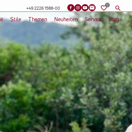
+49 2226 1588-00
it
Stile
Themen
Neuheiten
Service
Blog