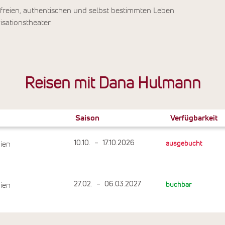
reien, authentischen und selbst bestimmten Leben
sationstheater.
Reisen mit Dana Hulmann
Saison
Verfügbarkeit
10.10.
–
17.10.2026
ien
ausgebucht
27.02.
–
06.03.2027
ien
buchbar