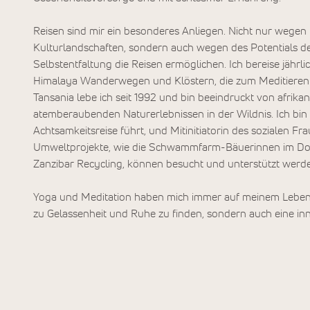
Reisen sind mir ein besonderes Anliegen. Nicht nur weg
Kulturlandschaften, sondern auch wegen des Potentials de
Selbstentfaltung die Reisen ermöglichen. Ich bereise jährli
Himalaya Wanderwegen und Klöstern, die zum Meditieren e
Tansania lebe ich seit 1992 und bin beeindruckt von afrika
atemberaubenden Naturerlebnissen in der Wildnis. Ich bin d
Achtsamkeitsreise führt, und Mitinitiatorin des sozialen Fr
Umweltprojekte, wie die Schwammfarm-Bäuerinnen im Dorf
Zanzibar Recycling, können besucht und unterstützt werd
Yoga und Meditation haben mich immer auf meinem Lebensw
zu Gelassenheit und Ruhe zu finden, sondern auch eine i