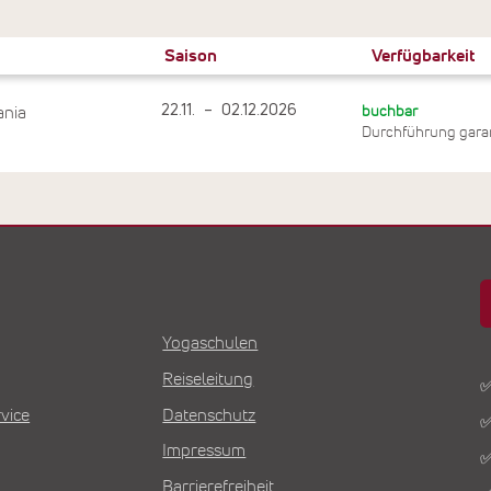
Saison
Verfügbarkeit
22.11.
–
02.12.2026
ania
buchbar
Durchführung garan
Yogaschulen
Reiseleitung
✅
vice
Datenschutz
✅
Impressum
✅
Barrierefreiheit