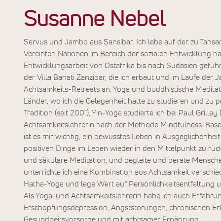
Susanne Nebel
Servus und Jambo aus Sansibar. Ich lebe auf der zu Tansan
Vereinten Nationen im Bereich der sozialen Entwicklung h
Entwicklungsarbeit von Ostafrika bis nach Südasien geführt
der Villa Bahati Zanzibar, die ich erbaut und im Laufe der 
Achtsamkeits-Retreats an. Yoga und buddhistische Medita
Länder, wo ich die Gelegenheit hatte zu studieren und zu p
Tradition (seit 2001), Yin-Yoga studierte ich bei Paul Grille
Achtsamkeitslehrerin nach der Methode Mindfulness-Based
ist es mir wichtig, ein bewusstes Leben in Ausgeglichenhe
positiven Dinge im Leben wieder in den Mittelpunkt zu rücke
und säkulare Meditation, und begleite und berate Mensch
unterrichte ich eine Kombination aus Achtsamkeit verschie
Hatha-Yoga und lege Wert auf Persönlichkeitsentfaltung 
Als Yoga-und Achtsamkeitslehrerin habe ich auch Erfahru
Erschöpfungsdepression, Angststörungen, chronischen Er
Gesundheitsvorsorge und mit achtsamer Ernährung.