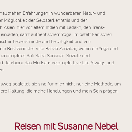
en hautnahen Erfahrungen in wunderbaren Natur- und
r Möglichkeit der Selbsterkenntnis und der
ch Asien, hier vor allem Indien mit Ladakh, den Trans-
inladen, samt authentischem Yoga. Im ostafrikanischen
nischer Lebensfreude und Leichtigkeit und von
ie Besitzerin der Villa Bahati Zanzibar, wohin die Yoga und
auenprojektes Safi Sana Sansibar. Soziale und
 Jambiani, das Müllsammelprojekt Live Life Always und
en.
eg begleitet, sie sind für mich nicht nur eine Methode, um
nnere Haltung, die meine Handlungen und mein Sein prägen.
Reisen mit Susanne Nebel