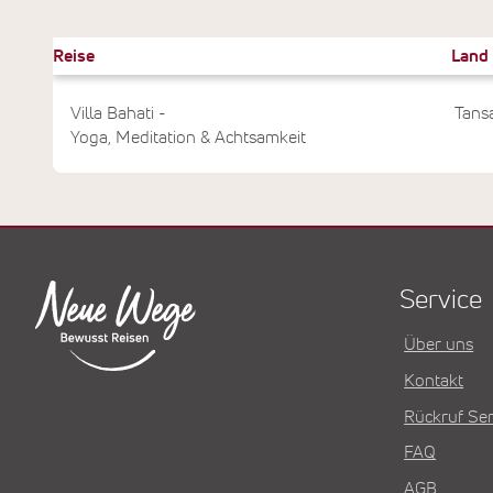
Reise
Land
Villa Bahati -
Tans
Yoga, Meditation & Achtsamkeit
Service
Über uns
Kontakt
Rückruf Ser
FAQ
AGB