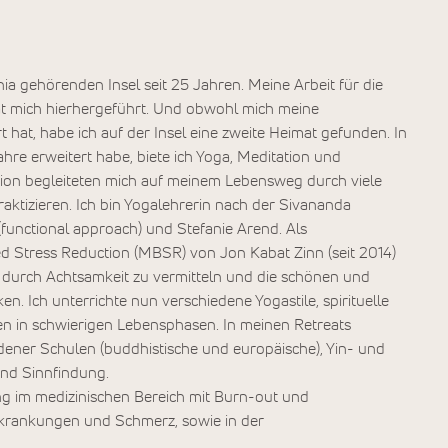
ia gehörenden Insel seit 25 Jahren. Meine Arbeit für die
at mich hierhergeführt. Und obwohl mich meine
 hat, habe ich auf der Insel eine zweite Heimat gefunden. In
Jahre erweitert habe, biete ich Yoga, Meditation und
tion begleiteten mich auf meinem Lebensweg durch viele
raktizieren. Ich bin Yogalehrerin nach der Sivananda
y (functional approach) und Stefanie Arend. Als
 Stress Reduction (MBSR) von Jon Kabat Zinn (seit 2014)
it durch Achtsamkeit zu vermitteln und die schönen und
n. Ich unterrichte nun verschiedene Yogastile, spirituelle
en in schwierigen Lebensphasen. In meinen Retreats
dener Schulen (buddhistische und europäische), Yin- und
und Sinnfindung.
ng im medizinischen Bereich mit Burn-out und
krankungen und Schmerz, sowie in der