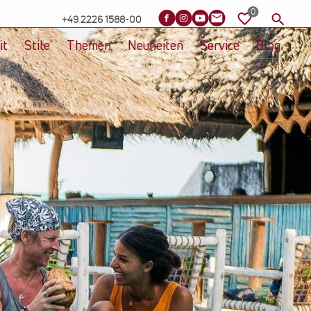
+49 2226 1588-00
it
Stile
Themen
Neuheiten
Service
Blog