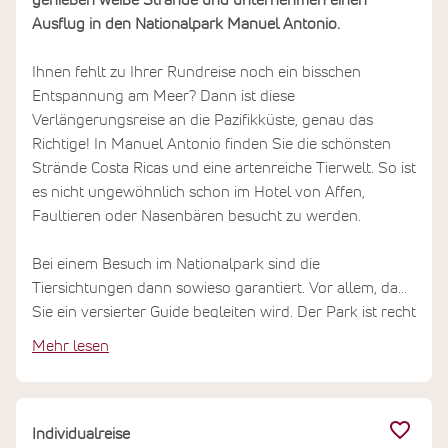
genießen weiße Strände und unternehmen einen
Ausflug in den Nationalpark Manuel Antonio.
Ihnen fehlt zu Ihrer Rundreise noch ein bisschen
Entspannung am Meer? Dann ist diese
Verlängerungsreise an die Pazifikküste, genau das
Richtige! In Manuel Antonio finden Sie die schönsten
Strände Costa Ricas und eine artenreiche Tierwelt. So ist
es nicht ungewöhnlich schon im Hotel von Affen,
Faultieren oder Nasenbären besucht zu werden.
Bei einem Besuch im Nationalpark sind die
Tiersichtungen dann sowieso garantiert. Vor allem, da
Sie ein versierter Guide begleiten wird. Der Park ist recht
klein, beherbergt aber jede Menge Flora und Fauna,
Mehr lesen
sodass Sie hier den Artenreichtum Costa Ricas noch
einmal so richtig auf sich wirken lassen können.
Die traumhaften Strände im Nationalpark laden
Individualreise