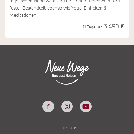
mystischen Nebelwald und tief in den Regenwald sind
fester Bestandteil, ebenso wie Yoga-Einheiten &
Meditationen.
3.490 €
11 Tage
ab
Über uns