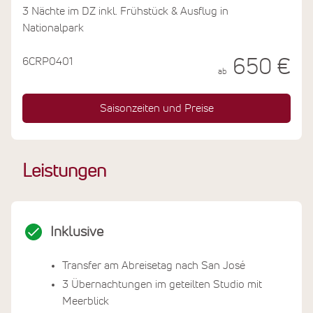
außerdem zum Baden ein und es gibt ein paar
3 Nächte im DZ inkl. Frühstück & Ausflug in
Wanderwege. Die restliche Zeit können Sie es sich in
Nationalpark
Ihrem schönen Hotel Costa Verde gutgehen lassen,
optional an Yoga-Stunden teilnehmen oder weitere
6CRP0401
650 €
Aktivitäten buchen.
ab
Saisonzeiten und Preise
Leistungen
Inklusive
Transfer am Abreisetag nach San José
3 Übernachtungen im geteilten Studio mit
Meerblick