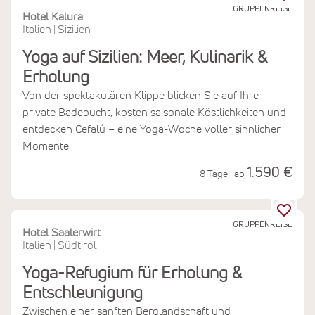
GRUPPENREISE
Hotel Kalura
Italien
Sizilien
|
Yoga auf Sizilien: Meer, Kulinarik &
Erholung
Von der spektakulären Klippe blicken Sie auf Ihre
private Badebucht, kosten saisonale Köstlichkeiten und
entdecken Cefalú – eine Yoga-Woche voller sinnlicher
Momente.
1.590 €
8 Tage
ab
GRUPPENREISE
Hotel Saalerwirt
Italien
Südtirol
|
Yoga-Refugium für Erholung &
Entschleunigung
Zwischen einer sanften Berglandschaft und