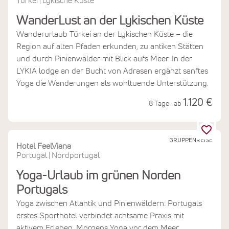
Türkei
Lykische Küste
|
WanderLust an der Lykischen Küste
Wanderurlaub Türkei an der Lykischen Küste – die
Region auf alten Pfaden erkunden, zu antiken Stätten
und durch Pinienwälder mit Blick aufs Meer. In der
LYKIA lodge an der Bucht von Adrasan ergänzt sanftes
Yoga die Wanderungen als wohltuende Unterstützung.
1.120 €
8 Tage
ab
GRUPPENREISE
Hotel FeelViana
Portugal
Nordportugal
|
Yoga-Urlaub im grünen Norden
Portugals
Yoga zwischen Atlantik und Pinienwäldern: Portugals
erstes Sporthotel verbindet achtsame Praxis mit
aktivem Erleben. Morgens Yoga vor dem Meer,