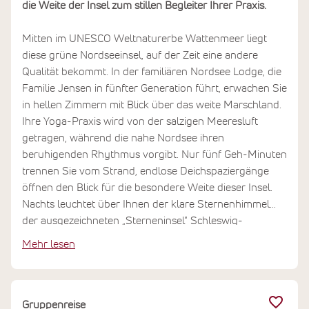
die Weite der Insel zum stillen Begleiter Ihrer Praxis.
Mitten im UNESCO Weltnaturerbe Wattenmeer liegt
diese grüne Nordseeinsel, auf der Zeit eine andere
Qualität bekommt. In der familiären Nordsee Lodge, die
Familie Jensen in fünfter Generation führt, erwachen Sie
in hellen Zimmern mit Blick über das weite Marschland.
Ihre Yoga-Praxis wird von der salzigen Meeresluft
getragen, während die nahe Nordsee ihren
beruhigenden Rhythmus vorgibt. Nur fünf Geh-Minuten
trennen Sie vom Strand, endlose Deichspaziergänge
öffnen den Blick für die besondere Weite dieser Insel.
Nachts leuchtet über Ihnen der klare Sternenhimmel
der ausgezeichneten „Sterneninsel" Schleswig-
Holsteins. Was Sie hier erleben, ist mehr als
Mehr lesen
Entspannung: Es ist die Erfahrung einer tiefen Ruhe, die
Sie auch zu Hause noch trägt.
Gruppenreise