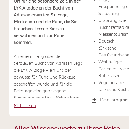
Ort für eine besondere Zeit. In der
Entspannung 
LYKIA lodge an der Bucht von
Stretching
Adrasan erwarten Sie Yoga,
Ursprüngliche
Meditation und die Ruhe, die Sie
Bucht fernab d
brauchen. Lassen Sie sich
Massentourism
verwöhnen und zur Ruhe
Deutsch-
kommen.
türkische
Gastfreundscha
An einem Hang über der
Weitläufiger
tiefblauen Bucht von Adrasan liegt
Garten mit viel
die LYKIA lodge – ein Ort, der
Ruheoasen
bewusst für Ruhe und Rückzug
Vegetarische
geschaffen wurde und für die
türkische Küch
Feiertage eine ganz eigene
Stimmung bereithält. Schon beim
Detailprogra
Frühstück auf der Terrasse mit
Mehr lesen
Blick aufs Meer wird spürbar, wie
weit der Alltag entfernt ist. Sie
praktizieren Yoga, nehmen an