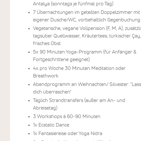
Antalya (sonntags je fünfmal pro Tag)
7 Übernachtungen im geteilten Doppelzimmer mit
eigener Dusche/WC, vorbehaltlich Gegenbuchung
Vegetarische, vegane Vollpension (F, M, A), zusätzl
tagsüber Quellwasser, Kräutertees, türkischer Çay,
frisches Obst
5x 90 Minuten Yoga-Programm (für Anfänger &
Fortgeschrittene geeignet)
4x pro Woche 30 Minuten Meditation oder
Breathwork
Abendprogramm an Weihnachten/ Silvester: "Las
dich überraschen"
Täglich Strandtransfers (außer am An- und
Abreisetag)
3 Workshops á 60-90 Minuten
1x Ecstatic Dance
1x Fantasiereise oder Yoga Nidra