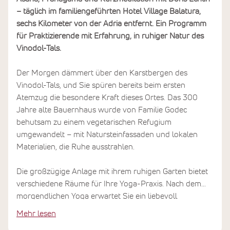
– täglich im familiengeführten Hotel Village Balatura,
sechs Kilometer von der Adria entfernt. Ein Programm
für Praktizierende mit Erfahrung, in ruhiger Natur des
Vinodol-Tals.
Der Morgen dämmert über den Karstbergen des
Vinodol-Tals, und Sie spüren bereits beim ersten
Atemzug die besondere Kraft dieses Ortes. Das 300
Jahre alte Bauernhaus wurde von Familie Godec
behutsam zu einem vegetarischen Refugium
umgewandelt – mit Natursteinfassaden und lokalen
Materialien, die Ruhe ausstrahlen.
Die großzügige Anlage mit ihrem ruhigen Garten bietet
verschiedene Räume für Ihre Yoga-Praxis. Nach dem
morgendlichen Yoga erwartet Sie ein liebevoll
zubereitetes Frühstück mit regionalen Bio-Zutaten an
Mehr lesen
der langen Gemeinschaftstafel. Familie Godec kennt sich