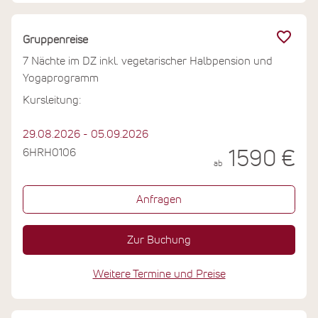
bestens in der Region aus und gibt Ihnen wertvolle
Tipps für Wanderungen zu Aussichtspunkten über die
nur sechs Kilometer entfernte Kvarner-Bucht.
Gruppenreise
7 Nächte im DZ inkl. vegetarischer Halbpension und
Yogaprogramm
Kursleitung:
29.08.2026 - 05.09.2026
6HRH0106
1590 €
ab
Anfragen
Zur Buchung
Weitere Termine und Preise