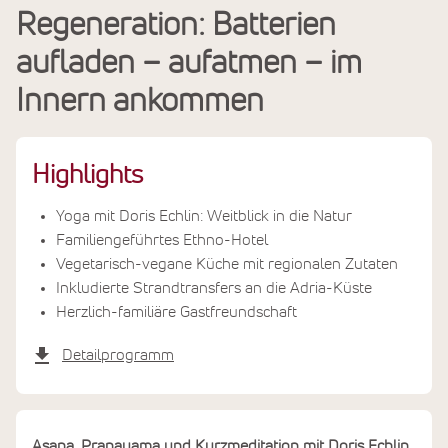
Regeneration: Batterien
Leistungen
aufladen – aufatmen – im
Termine & Preise
Innern ankommen
Highlights
Yoga mit Doris Echlin: Weitblick in die Natur
Familiengeführtes Ethno-Hotel
Vegetarisch-vegane Küche mit regionalen Zutaten
Inkludierte Strandtransfers an die Adria-Küste
Herzlich-familiäre Gastfreundschaft
Detailprogramm
Asana, Pranayama und Kurzmeditation mit Doris Echlin