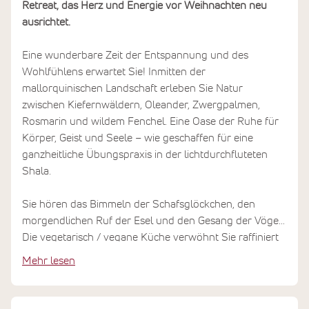
Retreat, das Herz und Energie vor Weihnachten neu
ausrichtet.
Eine wunderbare Zeit der Entspannung und des
Wohlfühlens erwartet Sie! Inmitten der
mallorquinischen Landschaft erleben Sie Natur
zwischen Kiefernwäldern, Oleander, Zwergpalmen,
Rosmarin und wildem Fenchel. Eine Oase der Ruhe für
Körper, Geist und Seele – wie geschaffen für eine
ganzheitliche Übungspraxis in der lichtdurchfluteten
Shala.
Sie hören das Bimmeln der Schafsglöckchen, den
morgendlichen Ruf der Esel und den Gesang der Vögel.
Die vegetarisch / vegane Küche verwöhnt Sie raffiniert
mediterran, gemütliche Sitzecken laden im Garten zum
Mehr lesen
Verweilen ein. Hier leben Sie im Einklang mit der Natur:
die Finca wird mit regenerativen Energien aus
Solarzellen betrieben. Was hier geschieht, ist mehr als