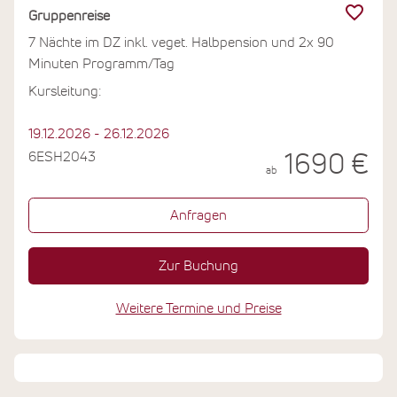
Erholung – es ist eine Einladung wieder ganz bei sich
Gruppenreise
selbst anzukommen.
7 Nächte im DZ inkl. veget. Halbpension und 2x 90
Minuten Programm/Tag
Kursleitung:
19.12.2026 - 26.12.2026
6ESH2043
1690 €
ab
Anfragen
Zur Buchung
Weitere Termine und Preise