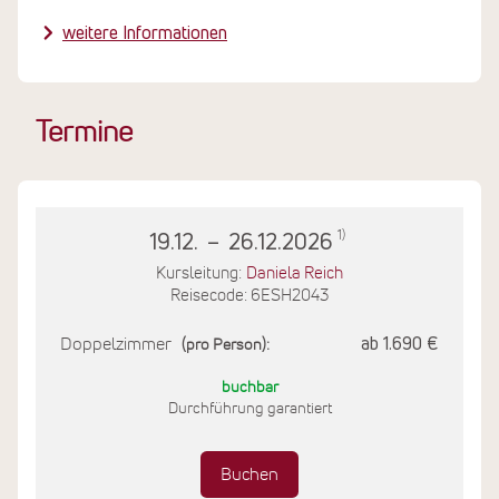
Reinigungsmittel verwendet.
weitere Informationen
Die Kooperationspartner auf der Insel werden sorgfältig
ausgewählt und die Lebensmittel werden
weitestgehend von lokalen Bauern und Händlern
Termine
bezogen. Wo immer es möglich ist, werden biologische
Produkte erworben.
1)
19.12.
–
26.12.2026
Kursleitung:
Daniela Reich
Reisecode: 6ESH2043
Doppelzimmer
ab 1.690 €
(pro Person):
buchbar
Durchführung garantiert
Buchen