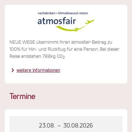
Plastikflaschen verzichtet. Regelmäßig werden vom
Team Strandreinigungsaktionen organisiert. Ganz
aktuell engagiert sich das Team aktiv für die Aufforstung
nach den Waldbränden in Manavgat.
Die Lebensmittel werden saisonal und regional
eingekauft. Einiges an Obst und Gemüse wird vor Ort
NEUE WEGE übernimmt Ihren atmosfair-Beitrag zu
selbst angebaut.
100% für Hin- und Rückflug für eine Person. Bei dieser
Reise entstehen 788kg CO
2
weitere Informationen
Termine
23.08.
–
30.08.2026