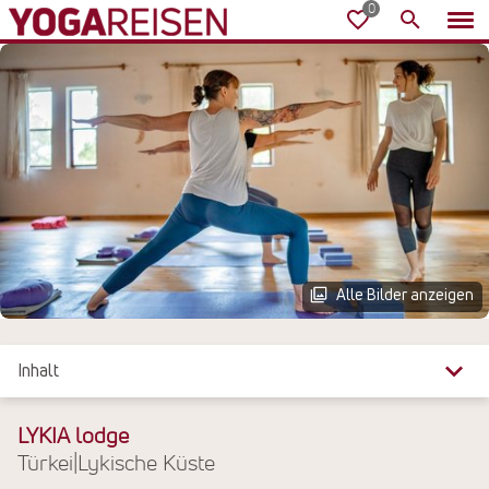
Alle Bilder anzeigen
Inhalt
Überblick
LYKIA lodge
Türkei
|
Lykische Küste
Reiseinfos