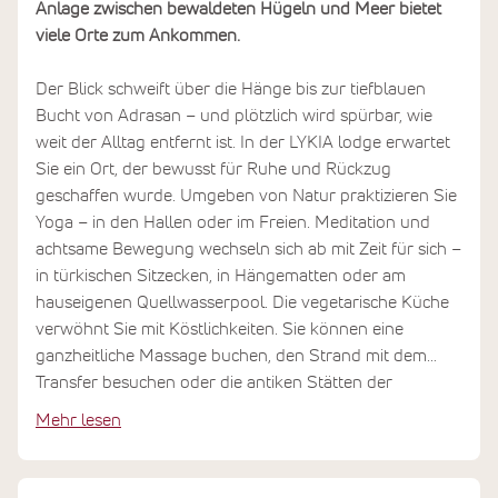
Anlage zwischen bewaldeten Hügeln und Meer bietet
viele Orte zum Ankommen.
Der Blick schweift über die Hänge bis zur tiefblauen
Bucht von Adrasan – und plötzlich wird spürbar, wie
weit der Alltag entfernt ist. In der LYKIA lodge erwartet
Sie ein Ort, der bewusst für Ruhe und Rückzug
geschaffen wurde. Umgeben von Natur praktizieren Sie
Yoga – in den Hallen oder im Freien. Meditation und
achtsame Bewegung wechseln sich ab mit Zeit für sich –
in türkischen Sitzecken, in Hängematten oder am
hauseigenen Quellwasserpool. Die vegetarische Küche
verwöhnt Sie mit Köstlichkeiten. Sie können eine
ganzheitliche Massage buchen, den Strand mit dem
Transfer besuchen oder die antiken Stätten der
Umgebung erkunden. Das Programm lässt Raum für
Mehr lesen
beides: Gemeinschaft und Rückzug, Aktivität und Stille.
Sie entscheiden selbst, wie Sie Ihre Tage gestalten
möchten.