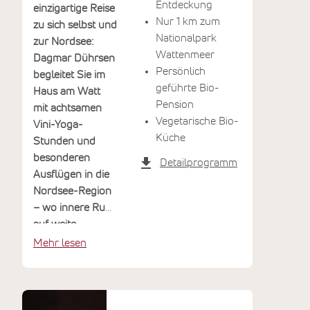
Entdeckung
einzigartige Reise
Nur 1 km zum
zu sich selbst und
Nationalpark
zur Nordsee:
Wattenmeer
Dagmar Dührsen
Persönlich
begleitet Sie im
geführte Bio-
Haus am Watt
Pension
mit achtsamen
Vegetarische Bio-
Vini-Yoga-
Küche
Stunden und
besonderen
Detailprogramm
Ausflügen in die
Nordsee-Region
– wo innere Ruhe
auf weite
Landschaft trifft.
Mehr lesen
Sie atmen die
salzige
Nordseeluft und