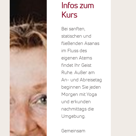
Infos zum
spüren das
Heilklima der
Kurs
Nordsee. Das
250 Jahre alte
Bei sanften,
Reetdachhaus
statischen und
liegt friedlich auf
fließenden Asanas
einer Warft am
im Fluss des
Deich, umgeben
eigenen Atems
von Wiesen und
findet Ihr Geist
nur einen
Ruhe. Außer am
Kilometer vom
An- und Abreisetag
Nationalpark
beginnen Sie jeden
Wattenmeer
Morgen mit Yoga
entfernt. In der
und erkunden
persönlich
nachmittags die
geführten Bio-
Umgebung.
Pension finden
Sie verschiedene
Gemeinsam