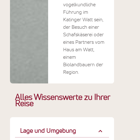
entspannt kleine,
vogelkundliche
grüne
Führung im
Badestrände und
Katinger Watt sein,
das eingedeichte
der Besuch einer
Vorland. Die stille
Schafskäserei oder
Atmosphäre
eines Partners vom
hinter dem Deich
Haus am Watt,
trägt Sie sanft in
einem
Ihre innere Ruhe.
Biolandbauern der
Region.
Alles Wissenswerte zu Ihrer
Reise
Lage und Umgebung