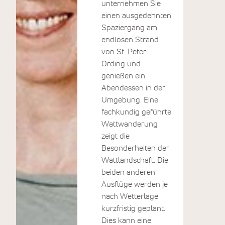
Wege zur
unternehmen Sie
inneren Ruhe
einen ausgedehnten
und körperlichen
Spaziergang am
Regeneration.
endlosen Strand
von St. Peter-
Im weitläufigen
Ording und
Garten mit
genießen ein
Teichbiotop und
Abendessen in der
zwischen
Umgebung. Eine
friedlichen Tieren
fachkundig geführte
finden Sie Ihren
Wattwanderung
ganz
zeigt die
persönlichen
Besonderheiten der
Rückzugsort. Die
Wattlandschaft. Die
urige Fass-Sauna
beiden anderen
am Teich lädt zur
Ausflüge werden je
Entspannung ein.
nach Wetterlage
Mit dem Fahrrad
kurzfristig geplant.
erreichen Sie
Dies kann eine