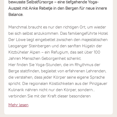
bewusste Selbstfürsorge – eine tiefgehende Yoga-
Auszeit mit Anke Rebetje in den Bergen für neue innere
Balance.
Manchmal braucht es nur den richtigen Ort, um wieder
bei sich selbst anzukommen. Das familiengeführte Hotel
Der Löwe liegt eingebettet zwischen den majestätischen
Leoganger Steinbergen und den sanften Hügeln der
Kitzbüheler Alpen – ein Refugium, das seit über 100
Jahren Menschen Geborgenheit schenkt.
Hier finden Sie Yoga-Stunden, die im Rhythmus der
Berge stattfinden, begleitet von erfahrenen Lehrenden,
die verstehen, dass jeder Körper seine eigene Sprache
spricht. Die regionalen Köstlichkeiten aus der Pinzgauer
Kulinarik nähren nicht nur den Körper, sondern
verbinden Sie mit der Kraft dieser besonderen
Landschaft. Im Adults-only Leonarium verschmelzen
Mehr lesen
Ruhe und Weitblick zu einem Gefühl tiefer
Entspannung. Was Sie hier erfahren, trägt Sie weit über