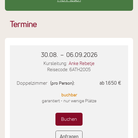
Die Bauweise mit regionalem Holz, Schafwolle und
Leder sorgt für ein natürliches Raumklima. E-Mobilität,
digitale Abläufe, konsequente Müllvermeidung sowie
Termine
Granderwasser in allen Leitungen sind Teil des
nachhaltigen Gesamtkonzepts. Die Wäscherei arbeitet
besonders energiesparend mit Niedrigtemperatur-
Waschverfahren.
30.08.
–
06.09.2026
Kursleitung:
Anke Rebetje
Reisecode: 6ATH2005
Doppelzimmer
ab 1.650 €
(pro Person):
buchbar
garantiert - nur wenige Plätze
Buchen
Anfragen